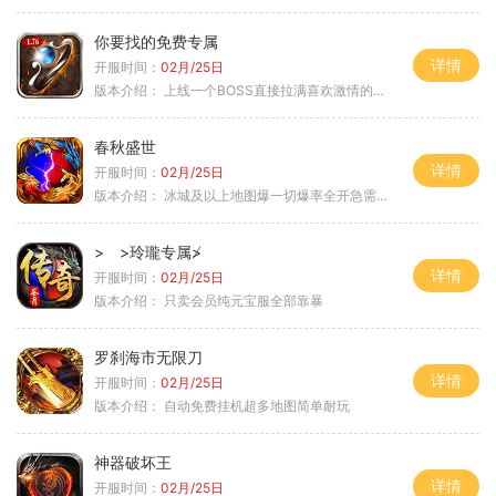
你要找的免费专属
详情
开服时间：
02月/25日
版本介绍：
上线一个BOSS直接拉满喜欢激情的朋友进
春秋盛世
详情
开服时间：
02月/25日
版本介绍：
冰城及以上地图爆一切爆率全开急需材料
> >玲瓏专属≯
详情
开服时间：
02月/25日
版本介绍：
只卖会员纯元宝服全部靠暴
罗刹海市无限刀
详情
开服时间：
02月/25日
版本介绍：
自动免费挂机超多地图简单耐玩
神器破坏王
详情
开服时间：
02月/25日