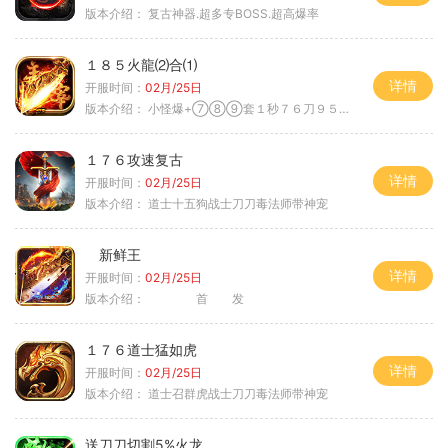
版本介绍：
复古神器.超多专BOSS.超高爆率
１８５火龍⑵合⑴
详情
开服时间：
02月/25日
版本介绍：
小怪爆+⑦⑧⑨套１秒７６刀９５范围捡
１７６攻速复古
详情
开服时间：
02月/25日
版本介绍：
道士十五狗战士刀刀毒法师带神宠
新鲜王
详情
开服时间：
02月/25日
版本介绍：
首 发
１７６道士猛如虎
详情
开服时间：
02月/25日
版本介绍：
道士召群虎战士刀刀毒法师带神宠
送刀刀切割5%火龙