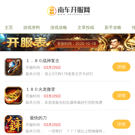
主页
游戏资料
游戏攻略
文章投稿
新手攻略
更新时间：2025-10-18
１．８０战神复古
详情
开服时间：
02月/25日
版本介绍：
道士2只狗1.76老复古开天好打
１８０火龙微变
详情
开服时间：
02月/25日
版本介绍：
欢迎老板光柱乱爆终极好打切割免费
最快的刀
详情
开服时间：
02月/25日
版本介绍：
一切靠打 ７７７级以上怪物爆终极