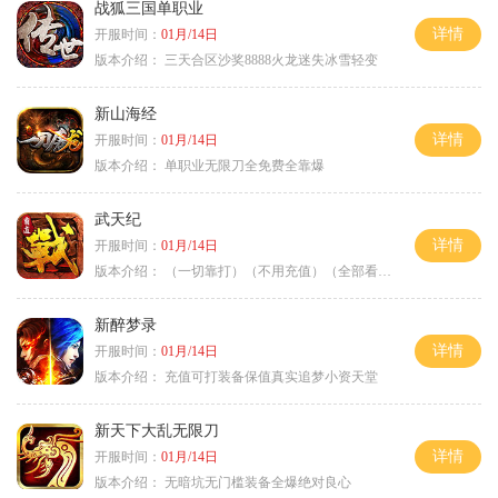
战狐三国单职业
详情
开服时间：
01月/14日
版本介绍：
三天合区沙奖8888火龙迷失冰雪轻变
新山海经
详情
开服时间：
01月/14日
版本介绍：
单职业无限刀全免费全靠爆
武天纪
详情
开服时间：
01月/14日
版本介绍：
（一切靠打）（不用充值）（全部看脸）
新醉梦录
详情
开服时间：
01月/14日
版本介绍：
充值可打装备保值真实追梦小资天堂
新天下大乱无限刀
详情
开服时间：
01月/14日
版本介绍：
无暗坑无门槛装备全爆绝对良心