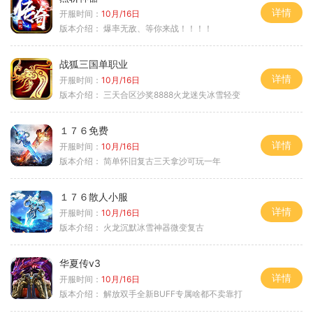
详情
开服时间：
10月/16日
版本介绍：
爆率无敌、等你来战！！！！
战狐三国单职业
详情
开服时间：
10月/16日
版本介绍：
三天合区沙奖8888火龙迷失冰雪轻变
１７６免费
详情
开服时间：
10月/16日
版本介绍：
简单怀旧复古三天拿沙可玩一年
１７６散人小服
详情
开服时间：
10月/16日
版本介绍：
火龙沉默冰雪神器微变复古
华夏传v3
详情
开服时间：
10月/16日
版本介绍：
解放双手全新BUFF专属啥都不卖靠打