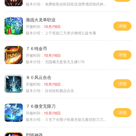
版本介绍：
免费捡取挂机回収送顶赞满回馈武神之力
激战火龙单职业
详情
开服时间：
10月/16日
版本介绍：
上千奖励三天拿沙激情公益专属
７６纯金币
详情
开服时间：
10月/16日
版本介绍：
无隐藏无套装无主播1.76
８０风云合击
详情
开服时间：
10月/16日
版本介绍：
自动挂机极品合击
７６微变无限刀
详情
开服时间：
10月/16日
版本介绍：
０充下全图小怪暴充值元素切割刀刀极品
烈斩神器