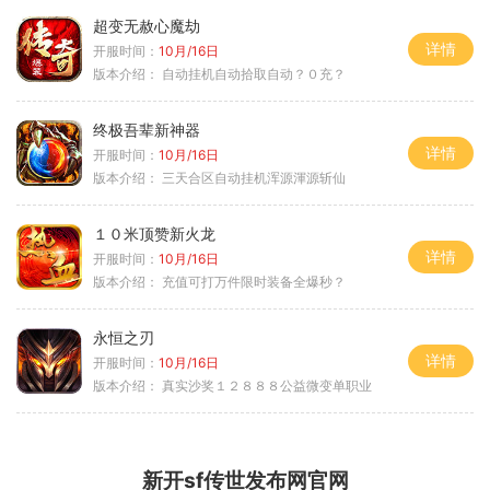
超变无赦心魔劫
详情
开服时间：
10月/16日
版本介绍：
自动挂机自动拾取自动？０充？
终极吾辈新神器
详情
开服时间：
10月/16日
版本介绍：
三天合区自动挂机浑源渾源斩仙
１０米顶赞新火龙
详情
开服时间：
10月/16日
版本介绍：
充值可打万件限时装备全爆秒？
永恒之刃
详情
开服时间：
10月/16日
版本介绍：
真实沙奖１２８８８公益微变单职业
新开sf传世发布网官网