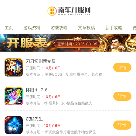
主页
游戏资料
游戏攻略
文章投稿
新手攻略
更新时间：2025-09-05
刀刀切割新专属
详情
开服时间：
10月/16日
版本介绍：
单挑BOSS一切靠打爆率全开长久稳
怀旧１.７６
详情
开服时间：
10月/16日
版本介绍：
荐 经典怀旧小极品保值纯散人
沉默先生
详情
开服时间：
10月/16日
版本介绍：
新沉默全靠打道士贼牛物价保值