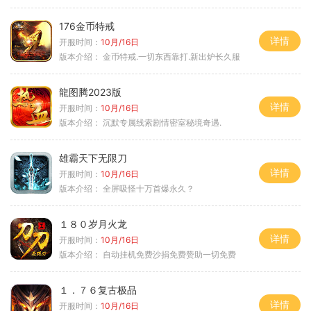
176金币特戒
详情
开服时间：
10月/16日
版本介绍：
金币特戒.一切东西靠打.新出炉长久服
龍图腾2023版
详情
开服时间：
10月/16日
版本介绍：
沉默专属线索剧情密室秘境奇遇.
雄霸天下无限刀
详情
开服时间：
10月/16日
版本介绍：
全屏吸怪十万首爆永久？
１８０岁月火龙
详情
开服时间：
10月/16日
版本介绍：
自动挂机免费沙捐免费赞助一切免费
１．７６复古极品
详情
开服时间：
10月/16日