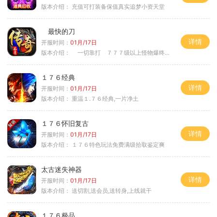
版本介绍：
充值可打装备保值真实追梦小资天堂
最快的刀
详情
开服时间：
01月/17日
版本介绍：
一切靠打 ７７７级以上怪物爆终极
１７６经典
详情
开服时间：
01月/17日
版本介绍：
重温１.７６经典,一片净土
１７６怀旧复古
详情
开服时间：
01月/17日
版本介绍：
１７６特色玩法免费满级拾取鉴定爽
太古迷失神器
详情
开服时间：
01月/17日
版本介绍：
送切割,送会员,送转身,上线就干
１７６极品