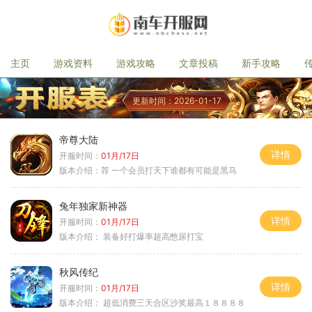
主页
游戏资料
游戏攻略
文章投稿
新手攻略
更新时间：2026-01-17
帝尊大陆
详情
开服时间：
01月/17日
版本介绍：
荐 一个会员打天下谁都有可能是黑马
兔年独家新神器
详情
开服时间：
01月/17日
版本介绍：
装备好打爆率超高憋尿打宝
秋风传纪
详情
开服时间：
01月/17日
版本介绍：
超低消费三天合区沙奖最高１８８８８