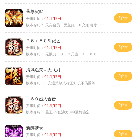
蒂尊沉默
详情
开服时间：
01月/17日
版本介绍：
只卖会员 元宝服 ０充领顶赞 一切靠打
７６＋５０％记忆
详情
开服时间：
01月/17日
版本介绍：
无限刀＋９９９元素＋１００％
清风迷失〃无限刀
详情
开服时间：
01月/17日
版本介绍：
0充通关散人称王好玩不伤脑终
１８０烈火合击
详情
开服时间：
01月/17日
版本介绍：
星王+3套沙奖888激情稳定
新醉梦录
详情
开服时间：
01月/17日