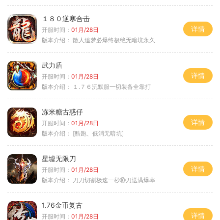
１８０逆寒合击
详情
开服时间：
01月/28日
版本介绍：
散人追梦必爆终极绝无暗坑永久
武力盾
详情
开服时间：
01月/28日
版本介绍：
１.７６沉默服一切装备全靠打
冻米糖古惑仔
详情
开服时间：
01月/28日
版本介绍：
[酷跑、低消无暗坑]
星墟无限刀
详情
开服时间：
01月/28日
版本介绍：
刀刀切割极速一秒⑩刀送满爆率
1.76金币复古
详情
开服时间：
01月/28日