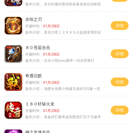
版本介绍：
赤月好爆内置挂机装备保值自动捡取
永恒之刃
详情
开服时间：
01月/28日
版本介绍：
真实沙奖１２８８８公益微变单职业
８０苍蓝合击
详情
开服时间：
01月/28日
版本介绍：
合击小怪boss爆率一切全部靠打
奇遇沉默
详情
开服时间：
01月/28日
版本介绍：
地图全免费小怪爆充值BOSS爆一切
１８０轩辕火龙
详情
开服时间：
01月/28日
版本介绍：
装备好打爆率超高憋尿打宝不关爆率
神之攻速合击