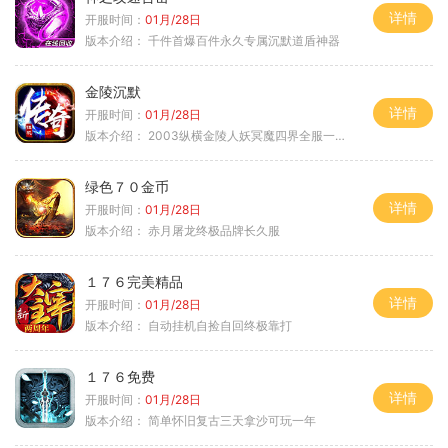
详情
开服时间：
01月/28日
版本介绍：
千件首爆百件永久专属沉默道盾神器
金陵沉默
详情
开服时间：
01月/28日
版本介绍：
2003纵横金陵人妖冥魔四界全服一切靠
绿色７０金币
详情
开服时间：
01月/28日
版本介绍：
赤月屠龙终极品牌长久服
１７６完美精品
详情
开服时间：
01月/28日
版本介绍：
自动挂机自捡自回终极靠打
１７６免费
详情
开服时间：
01月/28日
版本介绍：
简单怀旧复古三天拿沙可玩一年