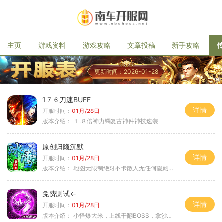
主页
游戏资料
游戏攻略
文章投稿
新手攻略
更新时间：2026-01-28
1７６刀速BUFF
详情
开服时间：
01月/28日
版本介绍：
１.８倍神力镯复古神件神技速装
原创归隐沉默
详情
开服时间：
01月/28日
版本介绍：
地图无限制绝对不卡散人无任何隐藏消费
免费测试←
详情
开服时间：
01月/28日
版本介绍：
小怪爆大米，上线干翻BOSS，拿沙大奖