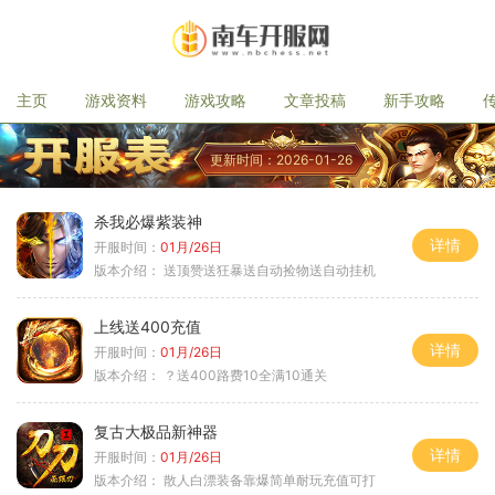
主页
游戏资料
游戏攻略
文章投稿
新手攻略
更新时间：2026-01-26
杀我必爆紫装神
详情
开服时间：
01月/26日
版本介绍：
送顶赞送狂暴送自动捡物送自动挂机
上线送400充值
详情
开服时间：
01月/26日
版本介绍：
？送400路费10全满10通关
复古大极品新神器
详情
开服时间：
01月/26日
版本介绍：
散人白漂装备靠爆简单耐玩充值可打