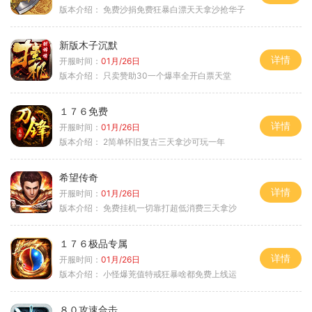
版本介绍：
免费沙捐免费狂暴白漂天天拿沙抢华子
新版木子沉默
详情
开服时间：
01月/26日
版本介绍：
只卖赞助30一个爆率全开白票天堂
１７６免费
详情
开服时间：
01月/26日
版本介绍：
2简单怀旧复古三天拿沙可玩一年
希望传奇
详情
开服时间：
01月/26日
版本介绍：
免费挂机一切靠打超低消费三天拿沙
１７６极品专属
详情
开服时间：
01月/26日
版本介绍：
小怪爆茺值特戒狂暴啥都免费上线运
８０攻速合击