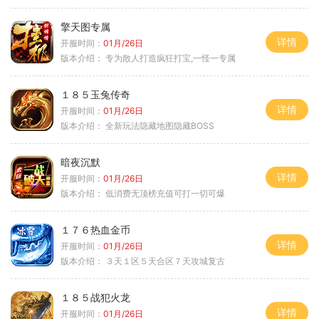
擎天图专属
详情
开服时间：
01月/26日
版本介绍：
专为散人打造疯狂打宝,一怪一专属
１８５玉兔传奇
详情
开服时间：
01月/26日
版本介绍：
全新玩法隐藏地图隐藏BOSS
暗夜沉默
详情
开服时间：
01月/26日
版本介绍：
低消费无顶榜充值可打一切可爆
１７６热血金币
详情
开服时间：
01月/26日
版本介绍：
３天１区５天合区７天攻城复古
１８５战犯火龙
详情
开服时间：
01月/26日