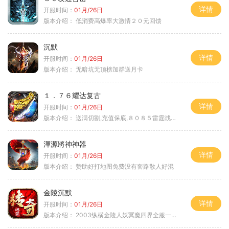
详情
开服时间：
01月/26日
版本介绍：
低消费高爆率大激情２０元回馈
沉默
详情
开服时间：
01月/26日
版本介绍：
无暗坑无顶榜加群送月卡
１．７６耀达复古
详情
开服时间：
01月/26日
版本介绍：
送满切割,充值保底,８０８５雷霆战神微变
渾源將神神器
详情
开服时间：
01月/26日
版本介绍：
赞助好打地图免费没有套路散人好混
金陵沉默
详情
开服时间：
01月/26日
版本介绍：
2003纵横金陵人妖冥魔四界全服一切靠